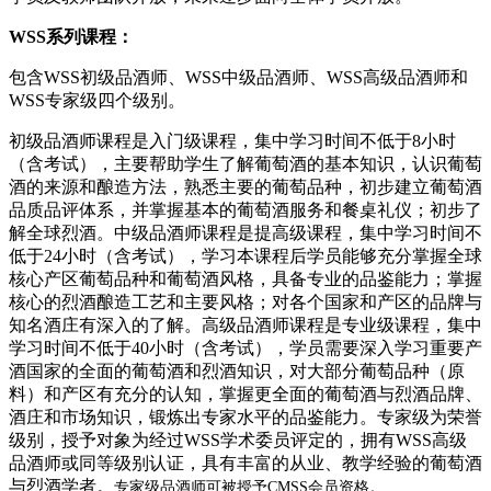
WSS系列课程：
包含WSS初级品酒师、WSS中级品酒师、WSS高级品酒师和
WSS专家级四个级别。
初级品酒师课程是入门级课程，集中学习时间不低于8小时
（含考试），主要帮助学生了解葡萄酒的基本知识，认识葡萄
酒的来源和酿造方法，熟悉主要的葡萄品种，初步建立葡萄酒
品质品评体系，并掌握基本的葡萄酒服务和餐桌礼仪；初步了
解全球烈酒。中级品酒师课程是提高级课程，集中学习时间不
低于24小时（含考试），学习本课程后学员能够充分掌握全球
核心产区葡萄品种和葡萄酒风格，具备专业的品鉴能力；掌握
核心的烈酒酿造工艺和主要风格；对各个国家和产区的品牌与
知名酒庄有深入的了解。高级品酒师课程是专业级课程，集中
学习时间不低于40小时（含考试），学员需要深入学习重要产
酒国家的全面的葡萄酒和烈酒知识，对大部分葡萄品种（原
料）和产区有充分的认知，掌握更全面的葡萄酒与烈酒品牌、
酒庄和市场知识，锻炼出专家水平的品鉴能力。专家级为荣誉
级别，授予对象为经过WSS学术委员评定的，拥有WSS高级
品酒师或同等级别认证，具有丰富的从业、教学经验的葡萄酒
与烈酒学者。
专家级品酒师可被授予CMSS会员资格。