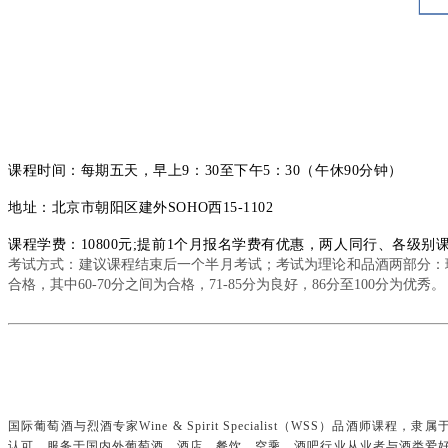
课程时间：
每期五天，早上9：
30至下午5：
30（午休90分钟）
地址：北京市朝阳区建外SOHO西15-1102
课程学费：10800元;提前1个月报名学费有优惠，两人同行、各级
考试方式：建议课程结束后一个半月考试；
考试为理论和品酒两部分：理
合格，其中60-70分之间为合格，71-85分为良好，86分至100分为优秀。
国际葡萄酒与烈酒专家Wine & Spirit Specialist（WSS）品酒师课程
认可，服务于国内外葡萄酒、酒店、餐饮、空乘、酒吧行业从业者与酒类爱好