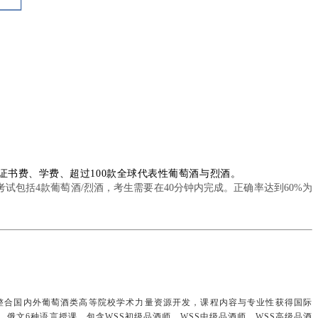
、证书费、学费、超过100款全球代表性葡萄酒与烈酒。
试包括4款葡萄酒/烈酒，考生需要在40分钟内完成。正确率达到60%为
st，简称CWSS），整合国内外葡萄酒类高等院校学术力量资源开发，课程内容与专业性获得国际
文6种语言授课，包含WSS初级品酒师、WSS中级品酒师、WSS高级品酒